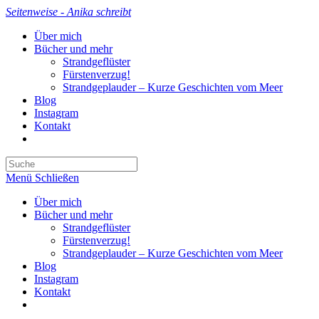
Zum
Seitenweise - Anika schreibt
Inhalt
Über mich
springen
Bücher und mehr
Strandgeflüster
Fürstenverzug!
Strandgeplauder – Kurze Geschichten vom Meer
Blog
Instagram
Kontakt
Website-
Suche
umschalten
Menü
Schließen
Über mich
Bücher und mehr
Strandgeflüster
Fürstenverzug!
Strandgeplauder – Kurze Geschichten vom Meer
Blog
Instagram
Kontakt
Website-
Suche